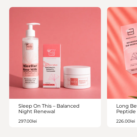
Sleep On This – Balanced
Long Bef
Night Renewal
Peptide 
297.00
lei
226.00
lei