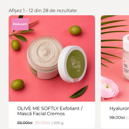
Afișez 1 - 12 din 28 de rezultate
Reduceri!
OLIVE ME SOFTLY Exfoliant /
Hyaluro
Mască Facial Cremos
98.00
lei
|
55.00
lei
35.00
lei
| 200 g