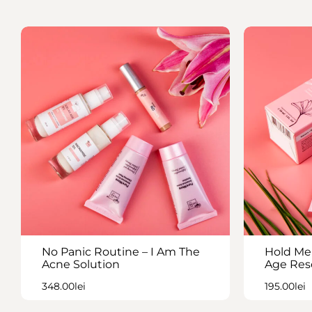
No Panic Routine – I Am The
Hold Me 
Acne Solution
Age Res
348.00
lei
195.00
lei