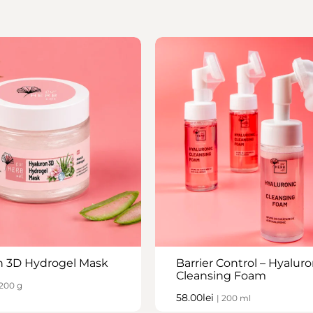
n 3D Hydrogel Mask
Barrier Control – Hyaluro
Cleansing Foam
 200 g
58.00
lei
| 200 ml