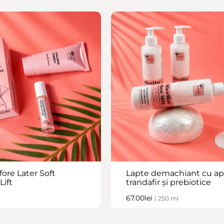
ore Later Soft
Lapte demachiant cu ap
Lift
trandafir și prebiotice
67.00
lei
| 250 ml