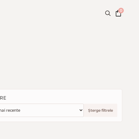
0
RE
Șterge filtrele