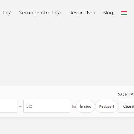
 față
Seruri pentru față
Despre Noi
Blog
SORTA
Preț maxim
–
În stoc
Reduceri
lei