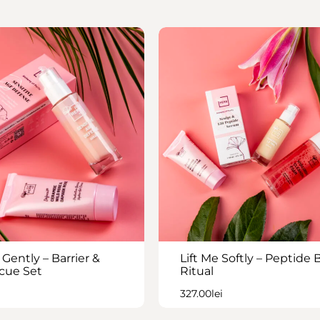
Gently – Barrier &
Lift Me Softly – Peptide B
cue Set
Ritual
327.00
lei