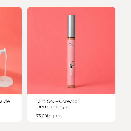
ă de
IchtiON – Corector
Dermatologic
73.00
lei
| 10 gr