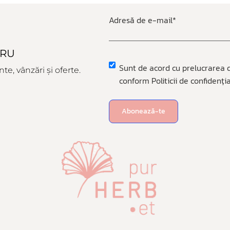
Adresă de e-mail
*
TRU
Sunt de acord cu prelucrarea d
Privacy
*
e, vânzări și oferte.
conform Politicii de confidenția
Abonează-te