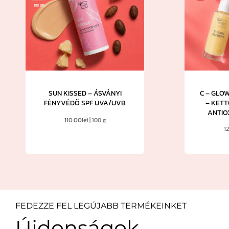
SUN KISSED – ÁSVÁNYI
C – GLO
FÉNYVÉDŐ SPF UVA/UVB
– KETT
ANTIO
110.00
lei
| 100 g
1
FEDEZZE FEL LEGÚJABB TERMÉKEINKET
Újdonságok