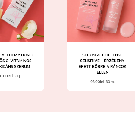
W ALCHEMY DUAL C
SERUM AGE DEFENSE
ŐS C-VITAMINOS
SENSITIVE – ÉRZÉKENY,
XIDÁNS SZÉRUM
ÉRETT BŐRRE A RÁNCOK
ELLEN
20.00
lei
| 30 g
98.00
lei
| 30 ml