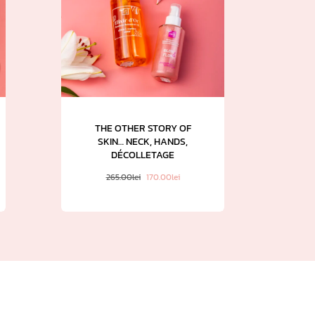
THE OTHER STORY OF
SKIN… NECK, HANDS,
DÉCOLLETAGE
265.00
lei
170.00
lei