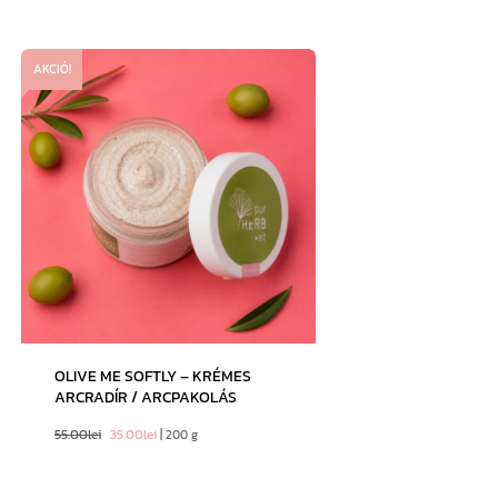
AKCIÓ!
OLIVE ME SOFTLY – KRÉMES
ARCRADÍR / ARCPAKOLÁS
55.00
lei
35.00
lei
| 200 g