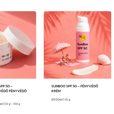
PF 50 –
SUNBOO SPF 50 – FÉNYVÉDŐ
VÉDŐ FÉNYVÉDŐ
KRÉM
89.00
lei
| 30 g
lei
| 50 g - 100 g