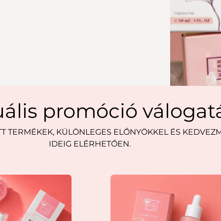
uális promóció válogat
TT TERMÉKEK, KÜLÖNLEGES ELŐNYÖKKEL ÉS KEDVEZM
IDEIG ELÉRHETŐEN.