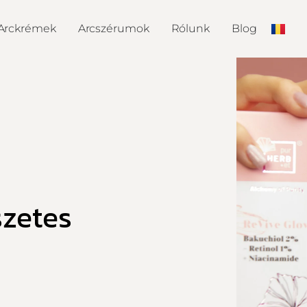
Arckrémek
Arcszérumok
Rólunk
Blog
szetes