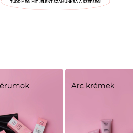
TUDD MEG, MIT JELENT SZÁMUNKRA A SZÉPSÉG!
zérumok
Arc krémek