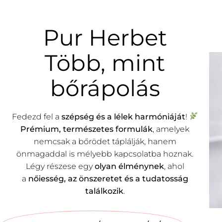
Pur Herbet
Több, mint
bőrápolás
Fedezd fel a
szépség és a lélek harmóniáját
!
Prémium, természetes
formulák
, amelyek
nemcsak a bőrödet táplálják, hanem
önmagaddal is mélyebb kapcsolatba hoznak.
Légy részese egy
olyan élménynek
, ahol
a
nőiesség, az önszeretet és a tudatosság
találkozik
.