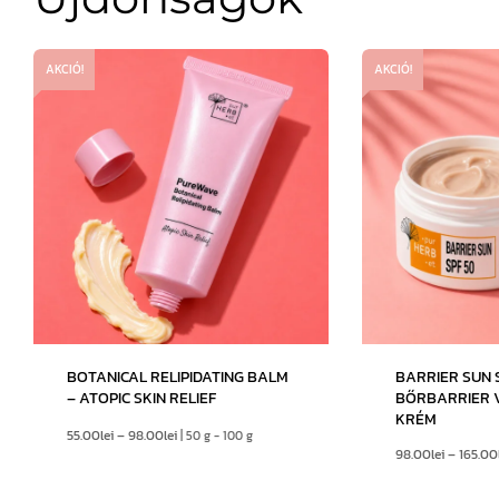
AKCIÓ!
AKCIÓ!
BOTANICAL RELIPIDATING BALM
BARRIER SUN S
– ATOPIC SKIN RELIEF
BŐRBARRIER 
KRÉM
55.00
lei
–
98.00
lei
| 50 g - 100 g
98.00
lei
–
165.00