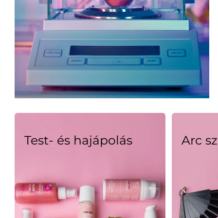
Test- és hajápolás
Arc s