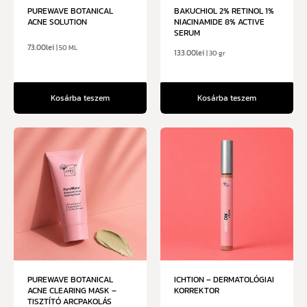
PUREWAVE BOTANICAL
BAKUCHIOL 2% RETINOL 1%
ACNE SOLUTION
NIACINAMIDE 8% ACTIVE
SERUM
73.00
lei
| 50 ML
133.00
lei
| 30 gr
Kosárba teszem
Kosárba teszem
PUREWAVE BOTANICAL
ICHTION – DERMATOLÓGIAI
ACNE CLEARING MASK –
KORREKTOR
TISZTÍTÓ ARCPAKOLÁS