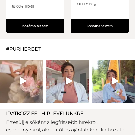
73.00
lei
| 10 gr
63.00
lei
| 50 GR
Kosárba teszem
Kosárba teszem
#PURHERBET
IRATKOZZ FEL HÍRLEVELÜNKRE
Értesülj elsőként a legfrissebb hírekről,
eseményekről, akciókról és ajánlatokról. Iratkozz fel