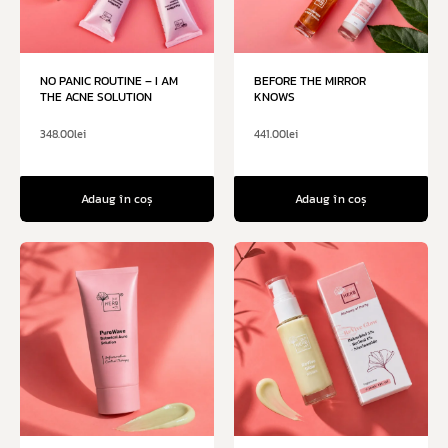
NO PANIC ROUTINE – I AM
BEFORE THE MIRROR
THE ACNE SOLUTION
KNOWS
348.00
lei
441.00
lei
Adaug în coș
Adaug în coș