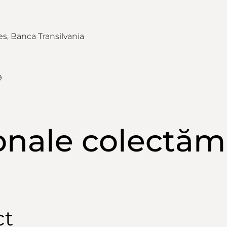
res, Banca Transilvania
9
onale
colectăm
ct