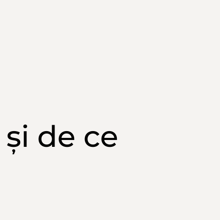
și
de ce