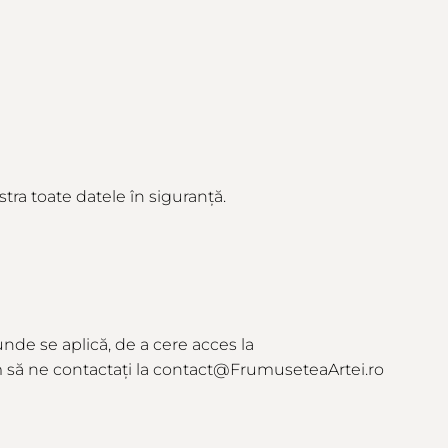
tra toate datele în siguranță.
 unde
se
aplică
, de a cere acces la
m
să
ne
contactați
la contact@FrumuseteaArtei.ro