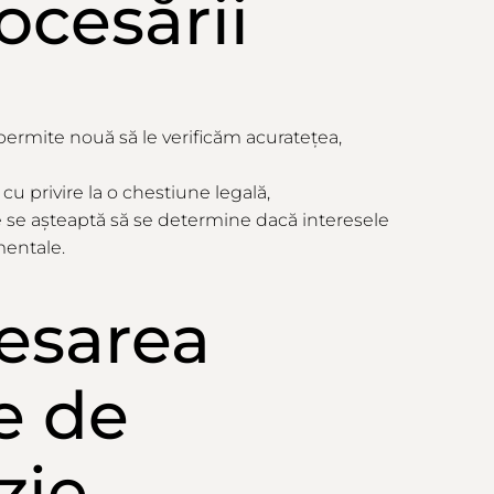
ocesării
permite nouă să le verificăm acuratețea,
u privire la o chestiune legală,
ce se așteaptă să se determine dacă interesele
mentale.
esarea
e de
zie