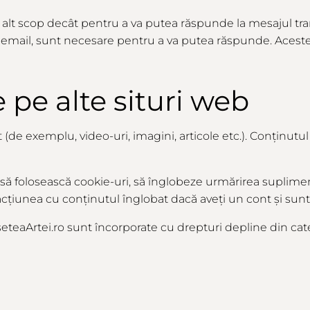
în alt scop decât pentru a va putea răspunde la mesajul tr
de email, sunt necesare pentru a va putea răspunde. Acest
 pe alte situri web
t (de exemplu, video-uri, imagini, articole etc.). Conținutu
să folosească cookie-uri, să înglobeze urmărirea suplimenta
cțiunea cu conținutul înglobat dacă aveți un cont și sunteț
eteaArtei.ro
sunt
încorporate
cu drepturi depline
din
cate