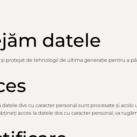
ejăm
datele
 și protejat de tehnologii de ultima generație pentru a păs
ces
ă
datele dvs cu caracter personal
sunt
procesate
și
acolo
bțineți
acces la datele dvs cu caracter personal,
va
rugă