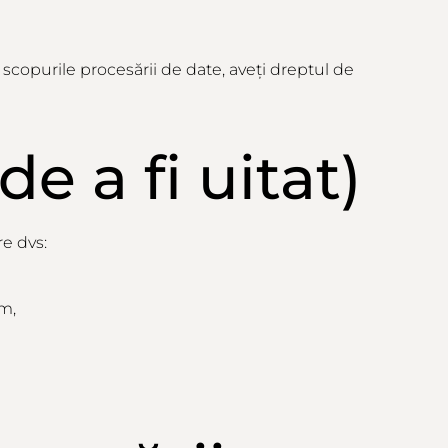
scopurile
procesării
de date,
aveți
dreptul de
 de a
fi
uitat
)
re dvs:
ăm,