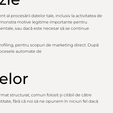
ment
al
procesării datelor tale,
inclusiv
la activitatea de
monstra
motive legitime
importante
pentru
mentale,
sau
dacă este
necesar
să
se
continue
rofiling, pentru scopuri de
marketing
direct. După
procesele automate de
elor
rmat structurat, comun folosit și citibil de către
itate, fără
că
noi să ne opunem în niciun fel dacă