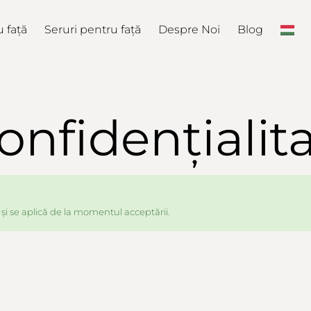
 față
Seruri pentru față
Despre Noi
Blog
onfidențialit
 și se aplică de la momentul acceptării.