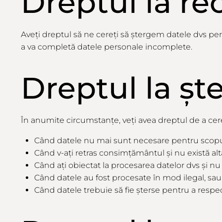
Dreptul la rec
Aveți
dreptul
să
ne
cereți
să
ștergem
datele dvs pe
a
va
completă
datele personale incomplete.
Dreptul
la
șt
În anumite circumstanțe, veți avea dreptul de a cere
Când datele nu mai sunt necesare pentru scopuri
Când v-ați retras consimțământul și nu există al
Când ați obiectat la procesarea datelor dvs și nu
Când datele au fost procesate în mod ilegal, sau
Când datele trebuie să fie șterse pentru a respe