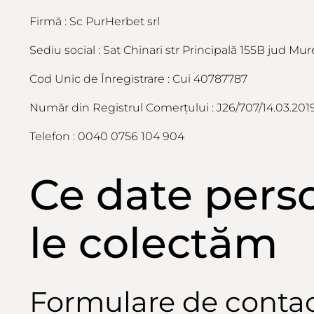
Firmă : Sc PurHerbet srl
Sediu social : Sat Chinari str Principală 155B jud Mu
Cod Unic de
Înregistrare
: Cui 40787787
Număr
din
Registrul
Comerțului
: J26/707/14.03.201
Telefon : 0040 0756 104 904
Ce date pers
le
colectăm
Formulare de conta