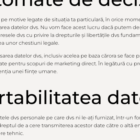
 pe motive legate de situația
ta
particulară, în orice mo
sarea datelor dvs. Nu vom face acest lucru dacă putem
de
esele dvs cu privire la drepturile și libertățile dvs funda
ea unor chestiuni legale.
area datelor dvs,
inclusiv
acelea pe
baza
cărora
se
face p
te pentru scopuri de marketing direct. În legătură cu 
enția unei ființe umane.
rtabilitatea dat
tele dvs personale pe
care
dvs ni le-
ați
furnizat, într-un fo
reptul de a cere transmiterea acestor date către o altă ent
re tehnic.