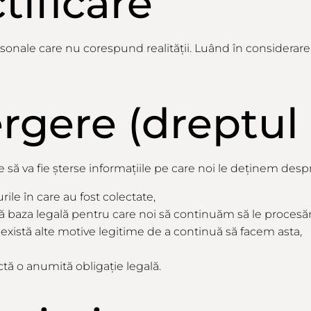
tificare
rsonale
care
nu corespund
realității
.
Luând
în
considerare
ergere
(dreptul
 să va fie șterse informațiile pe care noi le deținem desp
le în care au fost colectate,
tă baza legală pentru care noi să continuăm să le proces
 există alte motive legitime de a continuă să facem asta,
ctă o anumită obligație legală.