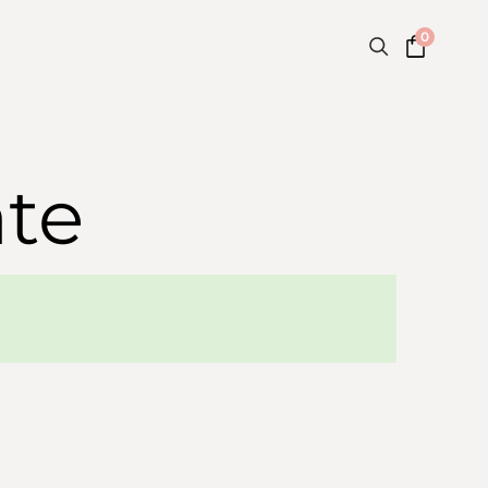
0
ate