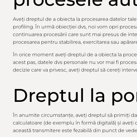
Aveți
dreptul de a
obiecta
la
procesarea datelor tale
profiling. În
urmă
obiecției dvs, noi vom opri proce
continuarea procesării
care
sunt
mai
presus de inter
procesarea pentru stabilirea, exercitarea sau apărar
În orice moment
aveți
dreptul de a
obiecta
la
proces
acest
pas
, datele dvs personale nu vor
mai
fi
procesa
decizie
care
va
privesc,
aveți
dreptul să
cereți
interv
Dreptul la po
În anumite circumstanțe,
aveți
dreptul să
primiți
da
calculatoare (de exemplu în formă digitală) și
aveți
d
această transmitere este fezabilă
din
punct de vede