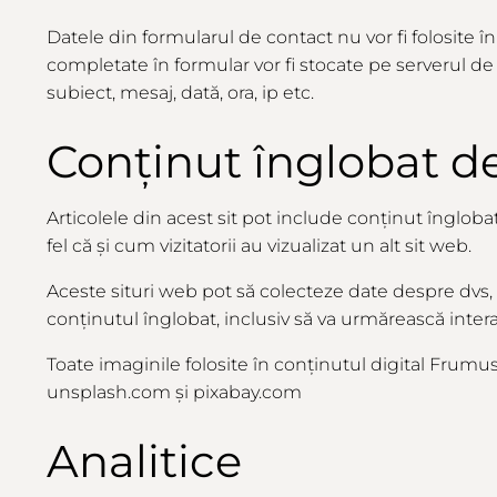
Datele din formularul de contact nu vor fi folosite 
completate în formular vor fi stocate pe serverul 
subiect, mesaj, dată, ora, ip etc.
Conținut
înglobat
de
Articolele din acest sit pot include conținut îngloba
fel că și cum vizitatorii au vizualizat un alt sit web.
Aceste situri web pot să colecteze date despre dvs, 
conținutul înglobat, inclusiv să va urmărească intera
Toate
imaginile
folosite
în
conținutul
digital Frumus
unsplash.com
și
pixabay.com
Analitice