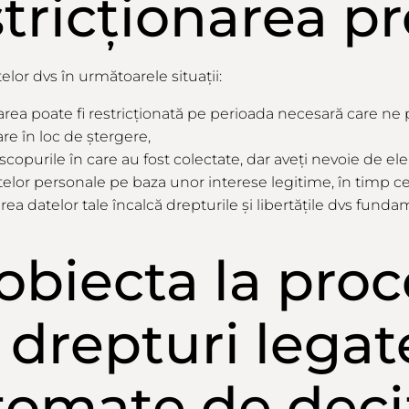
stricționarea
pr
elor dvs în următoarele situații:
rea poate fi restricționată pe perioada necesară care ne 
are în loc de ștergere,
urile în care au fost colectate, dar aveți nevoie de ele c
atelor personale pe baza unor interese legitime, în timp 
ea datelor tale încalcă drepturile și libertățile dvs funda
obiecta
la
proc
i drepturi legat
tomate de deci