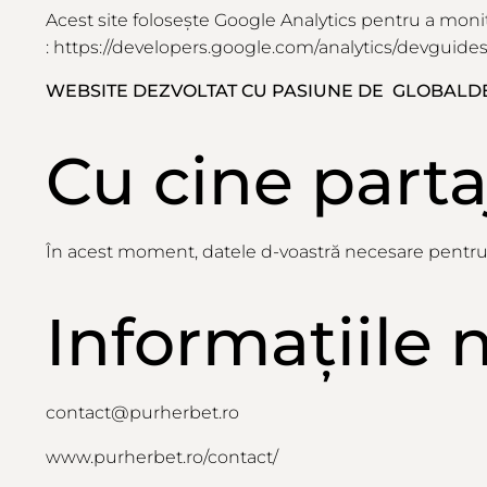
Acest site folosește Google Analytics pentru a monito
:
https://developers.google.com/analytics/devguides/
WEBSITE DEZVOLTAT CU PASIUNE DE
GLOBALD
Cu
cine
part
În acest moment, datele d-voastră necesare pentru a n
Informațiile
n
contact@purherbet.ro
www.purherbet.ro/contact/