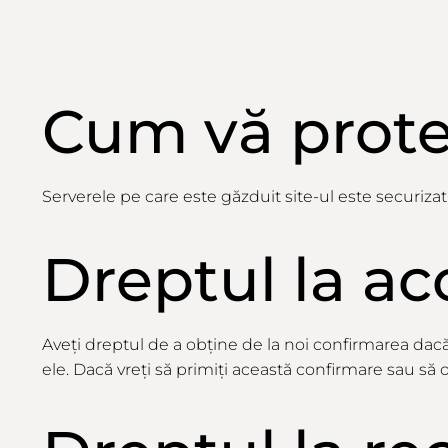
Cum
vă
prot
Serverele pe care este găzduit site-ul este securizat
Dreptul la ac
Aveți
dreptul de a
obține
de
la
noi confirmarea
dac
ele.
Dacă
vreți
să
primiți
această
confirmare
sau
să
o