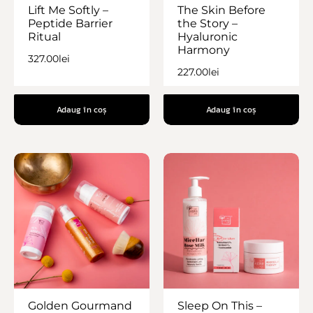
Lift Me Softly –
The Skin Before
Peptide Barrier
the Story –
Ritual
Hyaluronic
Harmony
327.00
lei
227.00
lei
Adaug în coș
Adaug în coș
Golden Gourmand
Sleep On This –