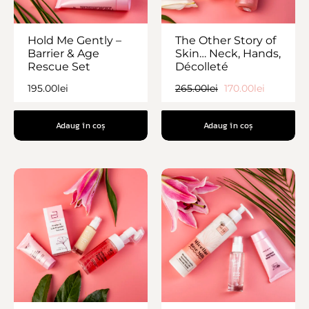
Hold Me Gently –
The Other Story of
Barrier & Age
Skin… Neck, Hands,
Rescue Set
Décolleté
195.00
lei
265.00
lei
170.00
lei
Adaug în coș
Adaug în coș