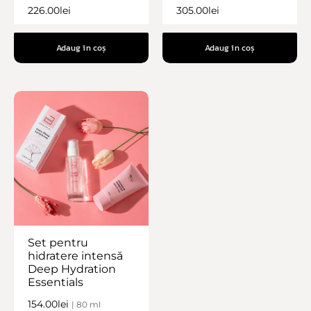
226.00
lei
305.00
lei
Adaug în coș
Adaug în coș
Set pentru
hidratere intensă
Deep Hydration
Essentials
154.00
lei
| 80 ml