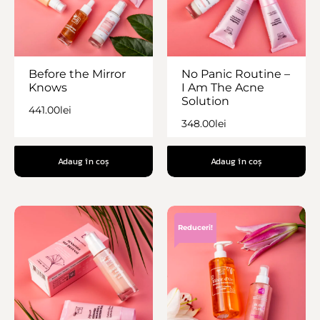
Before the Mirror
No Panic Routine –
Knows
I Am The Acne
Solution
441.00
lei
348.00
lei
Adaug în coș
Adaug în coș
Reduceri!