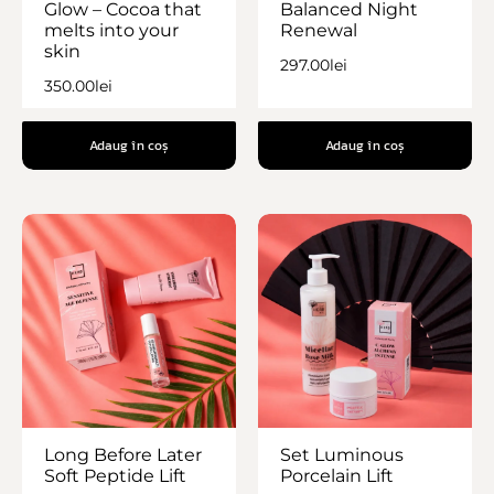
Glow – Cocoa that
Balanced Night
melts into your
Renewal
skin
297.00
lei
350.00
lei
Adaug în coș
Adaug în coș
Long Before Later
Set Luminous
Soft Peptide Lift
Porcelain Lift