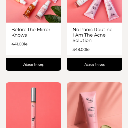
Before the Mirror
No Panic Routine –
Knows
I Am The Acne
Solution
441.00
lei
348.00
lei
Adaug în coș
Adaug în coș