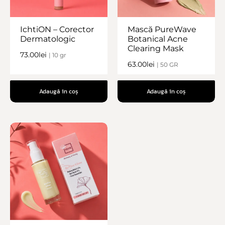
IchtiON – Corector
Mască PureWave
Dermatologic
Botanical Acne
Clearing Mask
73.00
lei
| 10 gr
63.00
lei
| 50 GR
Adaugă în coș
Adaugă în coș