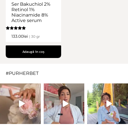
Ser Bakuchiol 2%
Retinol 1%
Niacinamide 8%
Active serum
Evaluat la
133.00
lei
| 30 gr
5.00
din 5
Adaugă în coș
#PURHERBET