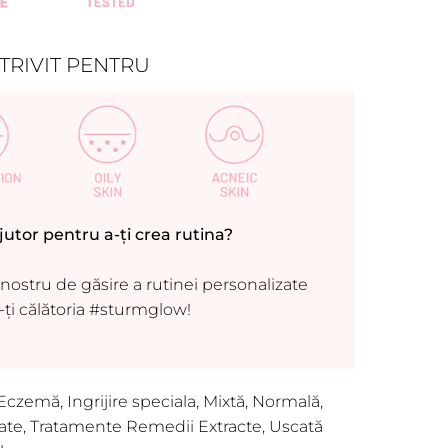
TRIVIT PENTRU
jutor pentru a-ți crea rutina?
ostru de găsire a rutinei personalizate
-ți călătoria #sturmglow!
Eczemă
,
Ingrijire speciala
,
Mixtă
,
Normală
,
tate
,
Tratamente Remedii Extracte
,
Uscată