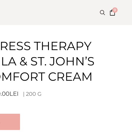
0
TRESS THERAPY
A & ST. JOHN’S
OMFORT CREAM
.00
LEI
| 200 G
Ș