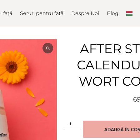
 față
Seruri pentru față
Despre Noi
Blog
AFTER S
CALENDUL
WORT C
69
ADAUGĂ ÎN CO