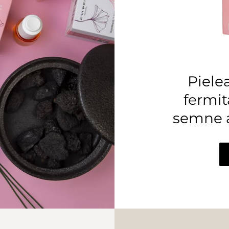
Piele
fermit
semne 