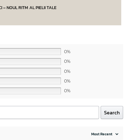
CI – NOUL RITM AL PIELII TALE
0%
0%
0%
0%
0%
Search