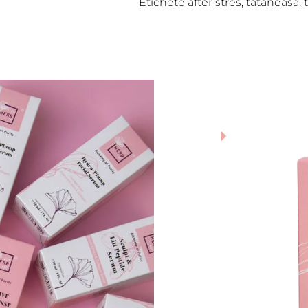
Etichete
after stres
,
tataneasa
,
NOU