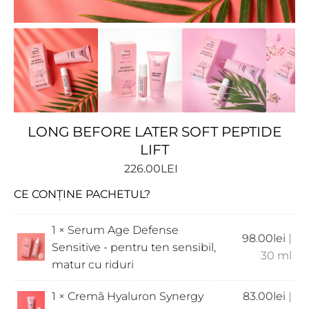
LONG BEFORE LATER SOFT PEPTIDE
LIFT
226.00
LEI
CE CONȚINE PACHETUL?
1 ×
Serum Age Defense
98.00
lei
|
Sensitive - pentru ten sensibil,
30 ml
matur cu riduri
1 ×
Cremă Hyaluron Synergy
83.00
lei
|