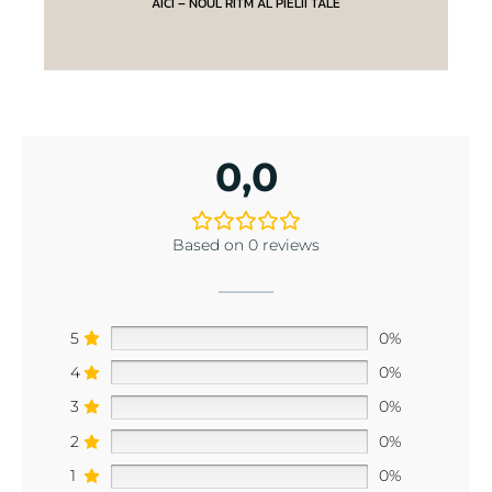
AICI – NOUL RITM AL PIELII TALE
0,0
Based on 0 reviews
5
0%
4
0%
3
0%
2
0%
1
0%