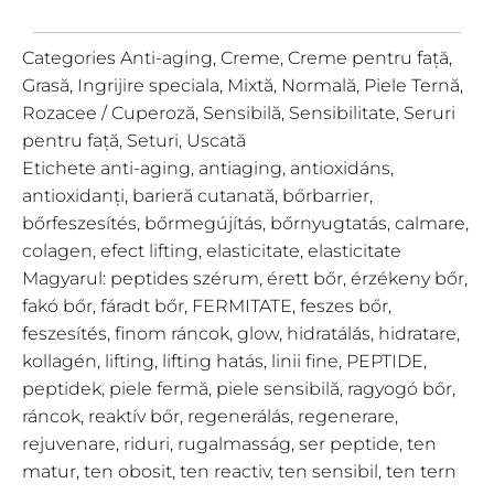
Categories
Anti-aging
,
Creme
,
Creme pentru față
,
Grasă
,
Ingrijire speciala
,
Mixtă
,
Normală
,
Piele Ternă
,
Rozacee / Cuperoză
,
Sensibilă
,
Sensibilitate
,
Seruri
pentru față
,
Seturi
,
Uscată
Etichete
anti-aging
,
antiaging
,
antioxidáns
,
antioxidanți
,
barieră cutanată
,
bőrbarrier
,
bőrfeszesítés
,
bőrmegújítás
,
bőrnyugtatás
,
calmare
,
colagen
,
efect lifting
,
elasticitate
,
elasticitate
Magyarul: peptides szérum
,
érett bőr
,
érzékeny bőr
,
fakó bőr
,
fáradt bőr
,
FERMITATE
,
feszes bőr
,
feszesítés
,
finom ráncok
,
glow
,
hidratálás
,
hidratare
,
kollagén
,
lifting
,
lifting hatás
,
linii fine
,
PEPTIDE
,
peptidek
,
piele fermă
,
piele sensibilă
,
ragyogó bőr
,
ráncok
,
reaktív bőr
,
regenerálás
,
regenerare
,
rejuvenare
,
riduri
,
rugalmasság
,
ser peptide
,
ten
matur
,
ten obosit
,
ten reactiv
,
ten sensibil
,
ten tern