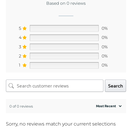
Based on 0 reviews
5
0%
4
0%
3
0%
2
0%
1
0%
Search
0 of 0 reviews
Sorry, no reviews match your current selections