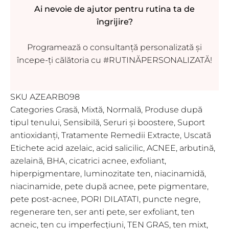
Ai nevoie de ajutor pentru rutina ta de
îngrijire?
Programează o consultanță personalizată și
începe-ți călătoria cu #RUTINĂPERSONALIZATĂ!
SKU
AZEARB098
Categories
Grasă
,
Mixtă
,
Normală
,
Produse după
tipul tenului
,
Sensibilă
,
Seruri și boostere
,
Suport
antioxidanți
,
Tratamente Remedii Extracte
,
Uscată
Etichete
acid azelaic
,
acid salicilic
,
ACNEE
,
arbutină
,
azelaină
,
BHA
,
cicatrici acnee
,
exfoliant
,
hiperpigmentare
,
luminozitate ten
,
niacinamidă
,
niacinamide
,
pete după acnee
,
pete pigmentare
,
pete post-acnee
,
PORI DILATATI
,
puncte negre
,
regenerare ten
,
ser anti pete
,
ser exfoliant
,
ten
acneic
,
ten cu imperfecțiuni
,
TEN GRAS
,
ten mixt
,